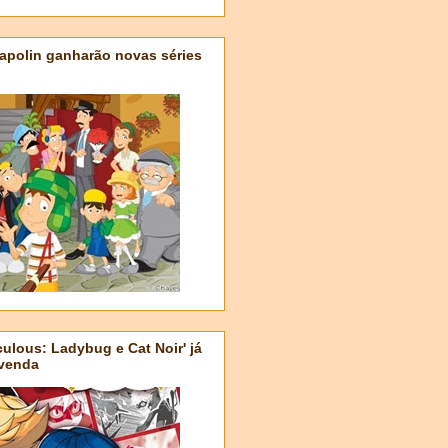
apolin ganharão novas séries
ulous: Ladybug e Cat Noir' já
-venda