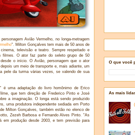
personagem Avião Vermelho, no longa-metragem
ermelho
". Milton Gonçalves tem mais de 50 anos de
m cinema, televisão e teatro. Sempre respeitado e
 filmes. O ator faz parte do seleto grupo de 50
desde o início. O Avião, personagem que o ator
O que você 
, depois um meio de transporte e, mais adiante, um
a pele da turma várias vezes, se valendo de sua
o" é uma adaptação do livro homônimo de Erico
As mais lida
ilme, que tem direção de Frederico Pinto e José
bre a imaginação. O longa está sendo produzido
s, uma produtora independente sediada em Porto
de Milton Gonçalves, também estão no elenco de
otto, Zezeh Barbosa e Fernando Alves Pinto. "As
tá em produção desde 2003, e tem previsão para