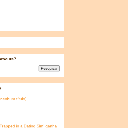
procura?
s
(nenhum título)
'Trapped in a Dating Sim' ganha