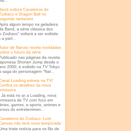
di...
Band exibirá Cavaleiros do
Zodíaco e Dragon Ball no
segundo semestre
Após algum tempo na geladeira
da Band, a série clássica dos
o Zodíaco" voltará a ser exibida
a part...
Autor de Naruto revela novidades
sobre o futuro da série
Publicado nas páginas da revista
japonesa Shonen Jump desde o
ano 2000, e exibido na TV Tokyo
a saga do personagem "Nar...
Canal Loading estreia na TV!
Confira os detalhes da nova
emissora
Já está no ar a Loading, nova
emissora de TV com foco em
séries, games, e-sports, animes e
ersos do entretenimen...
Cavaleiros do Zodíaco: Lost
Canvas não terá nova temporada
Uma triste notícia para os fãs de