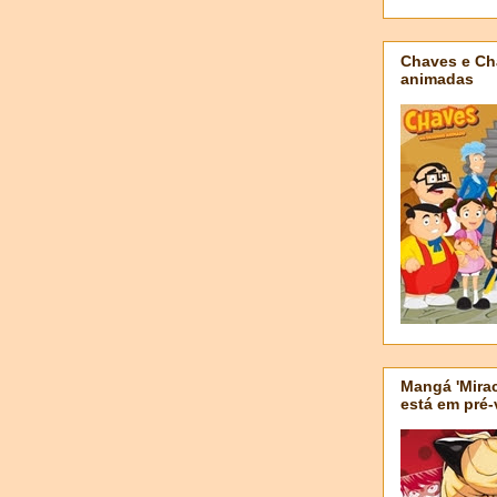
Chaves e Ch
animadas
Mangá 'Mirac
está em pré