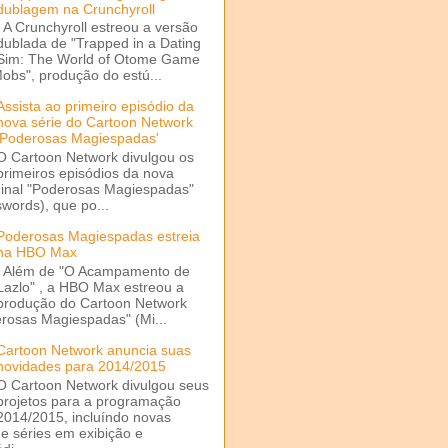
dublagem na Crunchyroll
A Crunchyroll estreou a versão
dublada de "Trapped in a Dating
Sim: The World of Otome Game
Mobs", produção do estú...
Assista ao primeiro episódio da
nova série do Cartoon Network
'Poderosas Magiespadas'
O Cartoon Network divulgou os
primeiros episódios da nova
ginal "Poderosas Magiespadas"
words), que po...
Poderosas Magiespadas estreia
na HBO Max
Além de "O Acampamento de
Lazlo" , a HBO Max estreou a
produção do Cartoon Network
rosas Magiespadas" (Mi...
Cartoon Network anuncia suas
novidades para 2014/2015
O Cartoon Network divulgou seus
projetos para a programação
2014/2015, incluíndo novas
e séries em exibição e