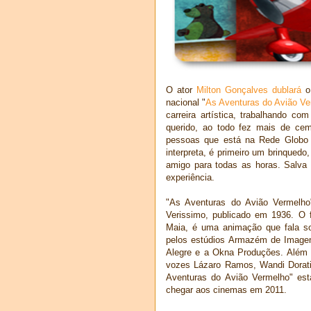
O ator
Milton Gonçalves dublará
o 
nacional "
As Aventuras do Avião V
carreira artística, trabalhando co
querido, ao todo fez mais de cem
pessoas que está na Rede Globo 
interpreta, é primeiro um brinquedo
amigo para todas as horas. Salva 
experiência.
"As Aventuras do Avião Vermelh
Verissimo, publicado em 1936. O f
Maia, é uma animação que fala so
pelos estúdios Armazém de Imagen
Alegre e a Okna Produções. Além 
vozes Lázaro Ramos, Wandi Dorati
Aventuras do Avião Vermelho" es
chegar aos cinemas em 2011.