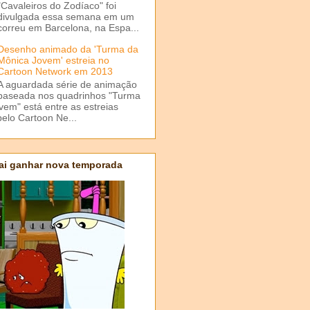
"Cavaleiros do Zodíaco" foi
divulgada essa semana em um
correu em Barcelona, na Espa...
Desenho animado da 'Turma da
Mônica Jovem' estreia no
Cartoon Network em 2013
A aguardada série de animação
baseada nos quadrinhos "Turma
em" está entre as estreias
elo Cartoon Ne...
ai ganhar nova temporada