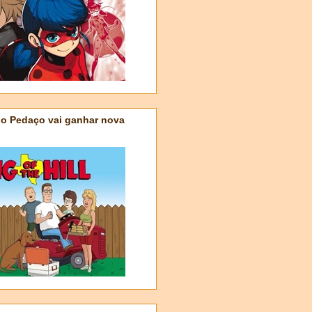
do Pedaço vai ganhar nova