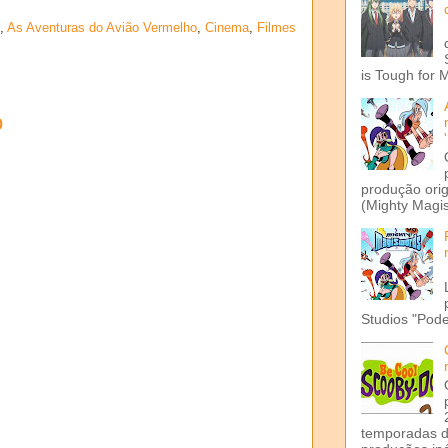
,
As Aventuras do Avião Vermelho
,
Cinema
,
Filmes
is Tough for 
o
produção ori
(Mighty Magis
Studios "Pode
temporadas d