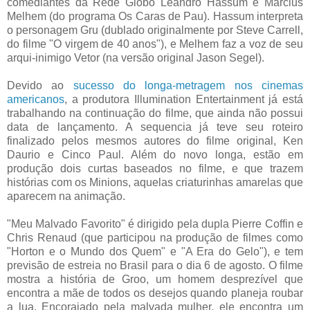
comediantes da Rede Globo Leandro Hassum e Marcius
Melhem (do programa Os Caras de Pau). Hassum interpreta
o personagem Gru (dublado originalmente por Steve Carrell,
do filme "O virgem de 40 anos"), e Melhem faz a voz de seu
arqui-inimigo Vetor (na versão original Jason Segel).
Devido ao
sucesso do longa-metragem nos cinemas
americanos
, a produtora Illumination Entertainment já está
trabalhando na continuação do filme, que ainda não possui
data de lançamento. A sequencia já teve seu roteiro
finalizado pelos mesmos autores do filme original, Ken
Daurio e Cinco Paul. Além do novo longa, estão em
produção dois curtas baseados no filme, e que trazem
histórias com os Minions, aquelas criaturinhas amarelas que
aparecem na animação.
"Meu Malvado Favorito" é dirigido pela dupla Pierre Coffin e
Chris Renaud (que participou na produção de filmes como
"Horton e o Mundo dos Quem" e "A Era do Gelo"), e tem
previsão de estreia no Brasil para o dia 6 de agosto. O filme
mostra a história de Groo, um homem desprezível que
encontra a mãe de todos os desejos quando planeja roubar
a lua. Encorajado pela malvada mulher, ele encontra um