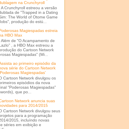
dublagem na Crunchyroll
A Crunchyroll estreou a versão
dublada de "Trapped in a Dating
Sim: The World of Otome Game
Mobs", produção do estú...
Poderosas Magiespadas estreia
na HBO Max
Além de "O Acampamento de
Lazlo" , a HBO Max estreou a
produção do Cartoon Network
rosas Magiespadas" (Mi...
Assista ao primeiro episódio da
nova série do Cartoon Network
'Poderosas Magiespadas'
O Cartoon Network divulgou os
primeiros episódios da nova
ginal "Poderosas Magiespadas"
words), que po...
Cartoon Network anuncia suas
novidades para 2014/2015
O Cartoon Network divulgou seus
projetos para a programação
2014/2015, incluíndo novas
e séries em exibição e