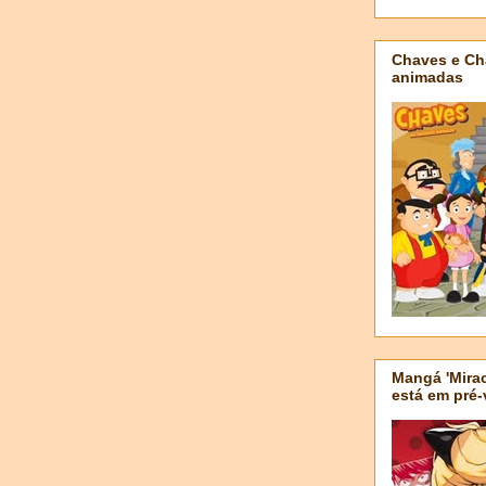
Chaves e Ch
animadas
Mangá 'Mirac
está em pré