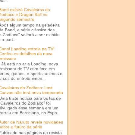
di...
Band exibirá Cavaleiros do
Zodíaco e Dragon Ball no
segundo semestre
Após algum tempo na geladeira
da Band, a série clássica dos
o Zodíaco" voltará a ser exibida
a part...
Canal Loading estreia na TV!
Confira os detalhes da nova
emissora
Já está no ar a Loading, nova
emissora de TV com foco em
séries, games, e-sports, animes e
ersos do entretenimen...
Cavaleiros do Zodíaco: Lost
Canvas não terá nova temporada
Uma triste notícia para os fãs de
"Cavaleiros do Zodíaco" foi
divulgada essa semana em um
correu em Barcelona, na Espa...
Autor de Naruto revela novidades
sobre o futuro da série
Publicado nas páginas da revista