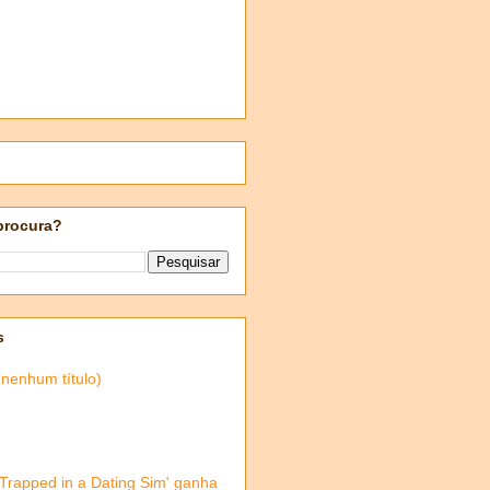
procura?
s
(nenhum título)
'Trapped in a Dating Sim' ganha