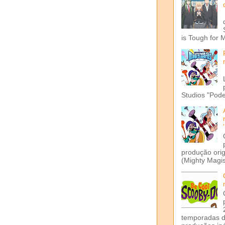
is Tough for 
Studios "Pode
produção ori
(Mighty Magis
temporadas d