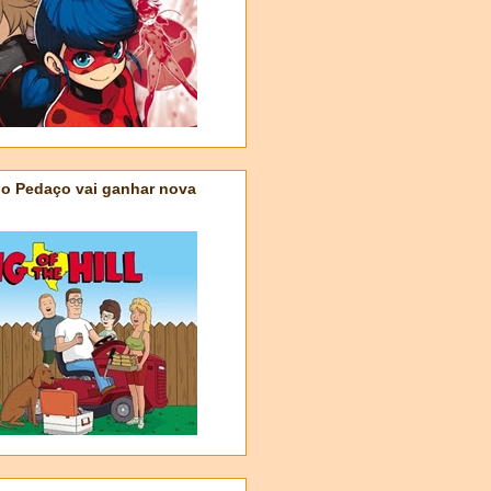
do Pedaço vai ganhar nova