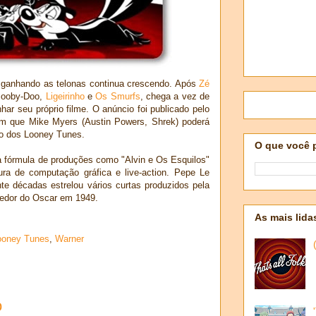
s ganhando as telonas continua crescendo. Após
Zé
Scooby-Doo,
Ligeirinho
e
Os Smurfs
, chega a vez de
r seu próprio filme. O anúncio foi publicado pelo
m que Mike Myers (Austin Powers, Shrek) poderá
o dos Looney Tunes.
O que você 
fórmula de produções como "Alvin e Os Esquilos"
ra de computação gráfica e live-action. Pepe Le
te décadas estrelou vários curtas produzidos pela
edor do Oscar em 1949.
As mais lida
ooney Tunes
,
Warner
o