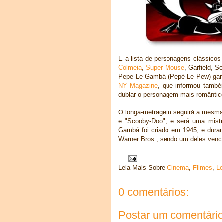
E a lista de personagens clássico
Colmeia
,
Super Mouse
, Garfield, 
Pepe Le Gambá (Pepé Le Pew) ganha
NY Magazine
, que informou també
dublar o personagem mais romântic
O longa-metragem seguirá a mesma 
e "Scooby-Doo", e será uma mistu
Gambá foi criado em 1945, e duran
Warner Bros., sendo um deles venc
Leia Mais Sobre
Cinema
,
Filmes
,
L
0 comentários:
Postar um comentári