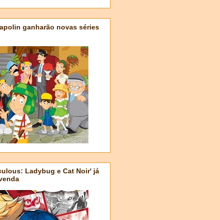
apolin ganharão novas séries
ulous: Ladybug e Cat Noir' já
-venda