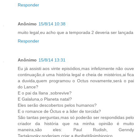
Responder
Anônimo
15/8/14 10:38
muito legal,eu acho que a temporada 2 deveria ser lançada
Responder
Anônimo
15/8/14 13:31
Eu já assisti aos vinte episódios,mas infelizmente não ouve
continuação,é uma história legal e cheia de mistérios,ai fica
a duvida,quem programou o Octus novamente,será o pai
do Lance?
E o pai da Ilana ,sobrevive?
E Galaluna,o Planeta natal?
Eles serão descobertos pelos humanos?
E o romance de Óctus e a lider de torcida?
São tantas perguntas,mas só poderão ser respondidas pelo
criador da história que na minha opinião é muito
maneira,são eles: Paul Rudish, Genndy
Tartakovsky,poderiam criar a #voltatitãsimbionico ....