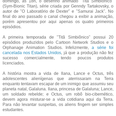
domingo, às 18h, o desenho animado "Titã Simbiônico"
(Sym-Bionic Titan), série criada por Genndy Tartakovsky, o
autor de "O Laboratório de Dexter" e "Samurai Jack". No
final do ano passado o canal chegou a exibir a animação,
porém apresentou por aqui apenas os quatro primeiros
episódios.
A primeira temporada de "Titã Simbiônico" possui 20
episódios produzidos pelo Cartoon Network Studios e o
Orphanage Animation Studios. Infelizmente,
a série foi
cancelada nos Estados Unidos
, já que a produção não fez
sucesso comercialmente, tendo poucos produtos
licenciados.
A história mostra a vida de Ilana, Lance e Octus, três
adolescentes alienígenas que aterrissaram na Terra
enquanto tentavam escapar de um inimigo que assumiu seu
planeta natal, Galaluna. Ilana, princesa de Galaluna; Lance,
um soldado rebelde; e Octus, um robô bio-cibernético,
devem agora misturar-se a vida cotidiana aqui da Terra.
Para não levantar suspeitas, os aliens fingem ser simples
estudantes.