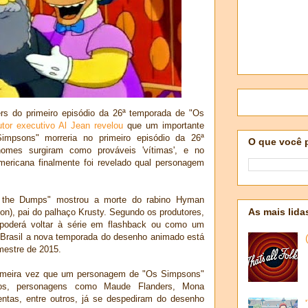
ers do primeiro episódio da 26ª temporada de "Os
tor executivo Al Jean revelou
que um importante
mpsons" morreria no primeiro episódio da 26ª
O que você 
nomes surgiram como prováveis 'vítimas', e no
mericana finalmente foi revelado qual personagem
in the Dumps" mostrou a morte do rabino Hyman
As mais lida
on), pai do palhaço Krusty. Segundo os produtores,
poderá voltar à série em flashback ou como um
 Brasil a nova temporada do desenho animado está
mestre de 2015.
primeira vez que um personagem de "Os Simpsons"
nos, personagens como Maude Flanders, Mona
tas, entre outros, já se despediram do desenho