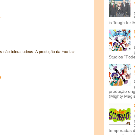
V
is Tough for 
 não tolera judeus. A produção da Fox faz
Studios "Pode
o
produção ori
(Mighty Magis
temporadas d