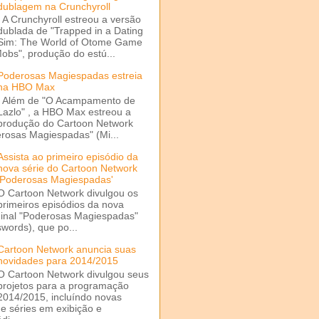
dublagem na Crunchyroll
A Crunchyroll estreou a versão
dublada de "Trapped in a Dating
Sim: The World of Otome Game
Mobs", produção do estú...
Poderosas Magiespadas estreia
na HBO Max
Além de "O Acampamento de
Lazlo" , a HBO Max estreou a
produção do Cartoon Network
rosas Magiespadas" (Mi...
Assista ao primeiro episódio da
nova série do Cartoon Network
'Poderosas Magiespadas'
O Cartoon Network divulgou os
primeiros episódios da nova
ginal "Poderosas Magiespadas"
words), que po...
Cartoon Network anuncia suas
novidades para 2014/2015
O Cartoon Network divulgou seus
projetos para a programação
2014/2015, incluíndo novas
e séries em exibição e