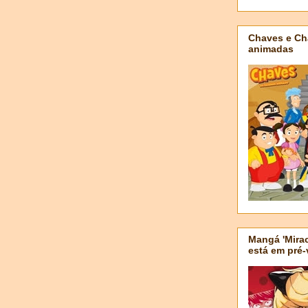
Chaves e Ch
animadas
Mangá 'Mirac
está em pré