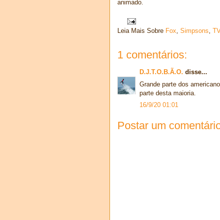
animado.
Leia Mais Sobre
Fox
,
Simpsons
,
T
1 comentários:
D.J.T.O.B.Ã.O.
disse...
Grande parte dos americanos
parte desta maioria.
16/9/20 01:01
Postar um comentári