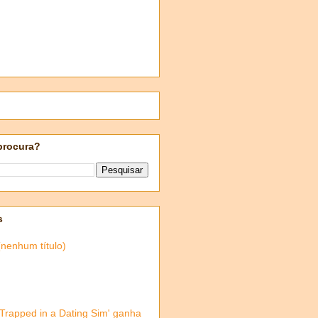
procura?
s
(nenhum título)
'Trapped in a Dating Sim' ganha