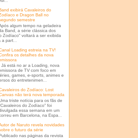
di...
Band exibirá Cavaleiros do
Zodíaco e Dragon Ball no
segundo semestre
Após algum tempo na geladeira
da Band, a série clássica dos
o Zodíaco" voltará a ser exibida
a part...
Canal Loading estreia na TV!
Confira os detalhes da nova
emissora
Já está no ar a Loading, nova
emissora de TV com foco em
séries, games, e-sports, animes e
ersos do entretenimen...
Cavaleiros do Zodíaco: Lost
Canvas não terá nova temporada
Uma triste notícia para os fãs de
"Cavaleiros do Zodíaco" foi
divulgada essa semana em um
correu em Barcelona, na Espa...
Autor de Naruto revela novidades
sobre o futuro da série
Publicado nas páginas da revista