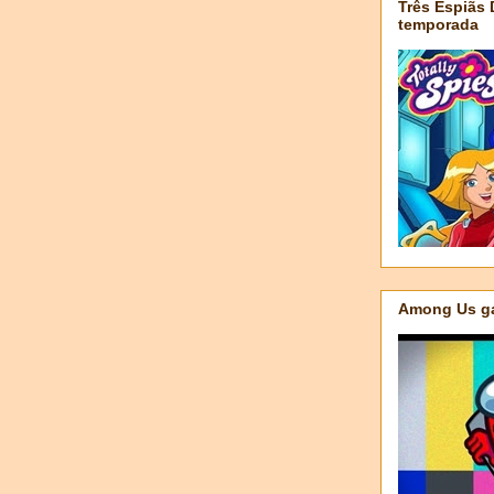
Três Espiãs
temporada
Among Us ga