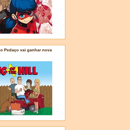
do Pedaço vai ganhar nova