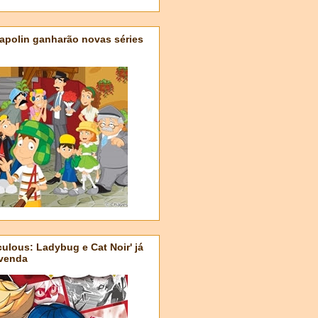
apolin ganharão novas séries
ulous: Ladybug e Cat Noir' já
-venda