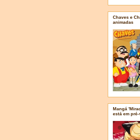
Chaves e Ch
animadas
Mangá 'Mirac
está em pré