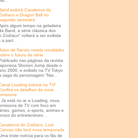
di...
Band exibirá Cavaleiros do
Zodíaco e Dragon Ball no
segundo semestre
Após algum tempo na geladeira
da Band, a série clássica dos
o Zodíaco" voltará a ser exibida
a part...
Autor de Naruto revela novidades
sobre o futuro da série
Publicado nas páginas da revista
japonesa Shonen Jump desde o
ano 2000, e exibido na TV Tokyo
a saga do personagem "Nar...
Canal Loading estreia na TV!
Confira os detalhes da nova
emissora
Já está no ar a Loading, nova
emissora de TV com foco em
séries, games, e-sports, animes e
ersos do entretenimen...
Cavaleiros do Zodíaco: Lost
Canvas não terá nova temporada
Uma triste notícia para os fãs de