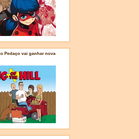
do Pedaço vai ganhar nova