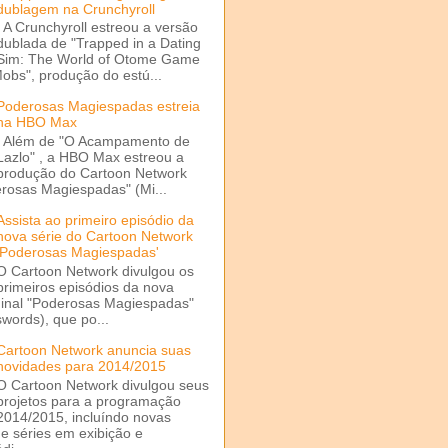
dublagem na Crunchyroll
A Crunchyroll estreou a versão
dublada de "Trapped in a Dating
Sim: The World of Otome Game
Mobs", produção do estú...
Poderosas Magiespadas estreia
na HBO Max
Além de "O Acampamento de
Lazlo" , a HBO Max estreou a
produção do Cartoon Network
rosas Magiespadas" (Mi...
Assista ao primeiro episódio da
nova série do Cartoon Network
'Poderosas Magiespadas'
O Cartoon Network divulgou os
primeiros episódios da nova
ginal "Poderosas Magiespadas"
words), que po...
Cartoon Network anuncia suas
novidades para 2014/2015
O Cartoon Network divulgou seus
projetos para a programação
2014/2015, incluíndo novas
e séries em exibição e