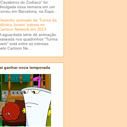
"Cavaleiros do Zodíaco" foi
divulgada essa semana em um
correu em Barcelona, na Espa...
Desenho animado da 'Turma da
Mônica Jovem' estreia no
Cartoon Network em 2013
A aguardada série de animação
baseada nos quadrinhos "Turma
em" está entre as estreias
elo Cartoon Ne...
ai ganhar nova temporada