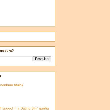
procura?
s
(nenhum título)
'Trapped in a Dating Sim' ganha