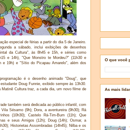
ão especial de férias a partir do dia 5 de Janeiro.
egunda a sábado, inclui exibições de desenhos
ntal da Cultura", às 8h45 e 15h, e séries como
8h15 e 14h), "Que Monstro te Mordeu?" (11h30 e
O que você 
h e 19h) e "Sítio do Picapau Amarelo", além dos
 programação é o desenho animado "Doug", que
 estudante Doug Funnie, exibido sempre às 13h30.
a Matinê Cultura traz, a cada dia, um novo filme de
As mais lida
rade também será dedicada ao público infantil, com
 Vila Sésamo (9h); Dora, a aventureira (9h30); Rá
nhos (10h30); Castelo Rá-Tim-Bum (11h); Que
mas e seus Amigos (12h); Doug (14h); Osmar, a
h30); Historietas Assombradas (14h45); Nilba e os