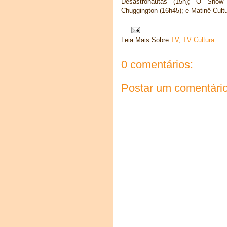
Desastronautas (15h); O Show 
Chuggington (16h45); e Matinê Cultu
Leia Mais Sobre
TV
,
TV Cultura
0 comentários:
Postar um comentári