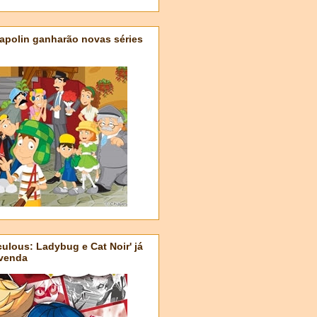
apolin ganharão novas séries
ulous: Ladybug e Cat Noir' já
-venda