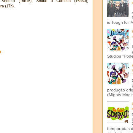
Secreto (15h15); Shaun o Carneiro (16h30);
ra (17h).
is Tough for 
o
Studios "Pode
produção ori
(Mighty Magis
temporadas d