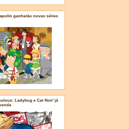
apolin ganharão novas séries
ulous: Ladybug e Cat Noir' já
-venda