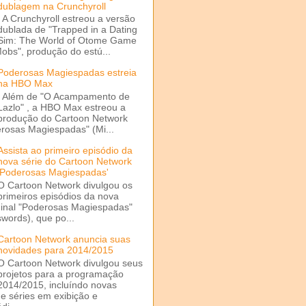
dublagem na Crunchyroll
A Crunchyroll estreou a versão
dublada de "Trapped in a Dating
Sim: The World of Otome Game
Mobs", produção do estú...
Poderosas Magiespadas estreia
na HBO Max
Além de "O Acampamento de
Lazlo" , a HBO Max estreou a
produção do Cartoon Network
rosas Magiespadas" (Mi...
Assista ao primeiro episódio da
nova série do Cartoon Network
'Poderosas Magiespadas'
O Cartoon Network divulgou os
primeiros episódios da nova
ginal "Poderosas Magiespadas"
words), que po...
Cartoon Network anuncia suas
novidades para 2014/2015
O Cartoon Network divulgou seus
projetos para a programação
2014/2015, incluíndo novas
e séries em exibição e