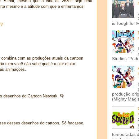
te. Afinal, mesmo que a vida às vezes seja uma
orta mesmo é a atitude com que a enfrentamos!
is Tough for 
TV
 combina com as produções atuais da cartoon
Studios "Pode
o ruim você não sabe qual é a pior muito
oas animações.
produção ori
s desenhos do Cartoon Network. 👎
(Mighty Magis
sse desses desenhos do cartoon. Só fracasso.
temporadas d