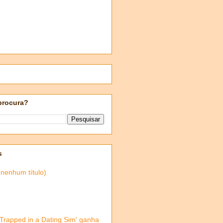
procura?
s
(nenhum título)
'Trapped in a Dating Sim' ganha