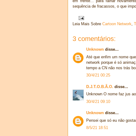
em frente... para falhar novamen
sequência de fracassos, o que imp
Leia Mais Sobre
Cartoon Network
,
3 comentários:
Unknown
disse...
Até que enfim um nome que
network porque é só animaçã
tempo a CN não nos trás b
30/4/21 00:25
D.J.T.O.B.Ã.O.
disse...
Unknown O nome faz jus ao
30/4/21 09:10
Unknown
disse...
Pensei que só eu não gosta
8/5/21 18:51