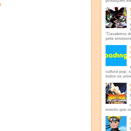
produções iné
o
"Cavaleiros d
pela emissora 
cultura pop, 
todos os univ
evento que o