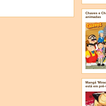
Chaves e Ch
animadas
Mangá 'Mirac
está em pré