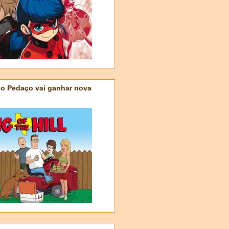
do Pedaço vai ganhar nova