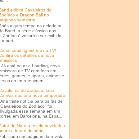
di...
Band exibirá Cavaleiros do
Zodíaco e Dragon Ball no
segundo semestre
Após algum tempo na geladeira
da Band, a série clássica dos
o Zodíaco" voltará a ser exibida
a part...
Canal Loading estreia na TV!
Confira os detalhes da nova
emissora
Já está no ar a Loading, nova
emissora de TV com foco em
séries, games, e-sports, animes e
ersos do entretenimen...
Cavaleiros do Zodíaco: Lost
Canvas não terá nova temporada
Uma triste notícia para os fãs de
"Cavaleiros do Zodíaco" foi
divulgada essa semana em um
correu em Barcelona, na Espa...
Autor de Naruto revela novidades
sobre o futuro da série
Publicado nas páginas da revista