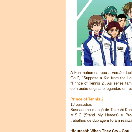
A Funimation estreou a versão dub
Gou", "Suppose a Kid from the La
"Prince of Tennis 2". As séries ta
com áudio original e legendas em p
Prince of Tennis 2
13 episódios
Baseado no mangá de Takeshi Konom
M.S.C (Stand My Heroes) e Produ
trabalhos de dublagem foram realiz
Higurashi: When They Cry - Gou