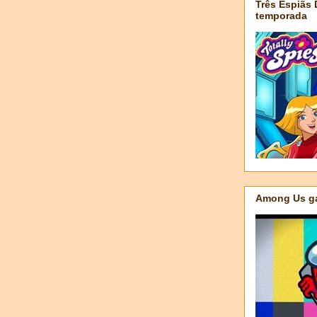
Três Espiãs
temporada
Among Us ga