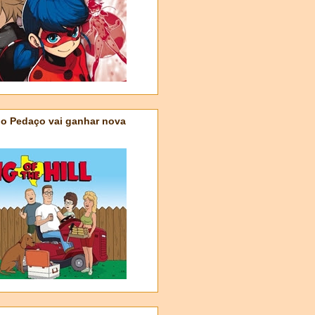
do Pedaço vai ganhar nova