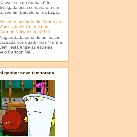
"Cavaleiros do Zodíaco" foi
divulgada essa semana em um
correu em Barcelona, na Espa...
Desenho animado da 'Turma da
Mônica Jovem' estreia no
Cartoon Network em 2013
A aguardada série de animação
baseada nos quadrinhos "Turma
em" está entre as estreias
elo Cartoon Ne...
ai ganhar nova temporada