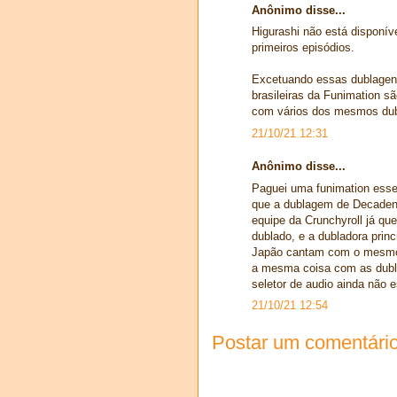
Anônimo disse...
Higurashi não está disponí
primeiros episódios.
Excetuando essas dublagens
brasileiras da Funimation sã
com vários dos mesmos dubl
21/10/21 12:31
Anônimo disse...
Paguei uma funimation ess
que a dublagem de Decadenc
equipe da Crunchyroll já que
dublado, e a dubladora prin
Japão cantam com o mesmo 
a mesma coisa com as dubla
seletor de audio ainda não e
21/10/21 12:54
Postar um comentári