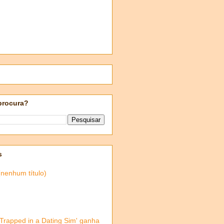
procura?
s
(nenhum título)
'Trapped in a Dating Sim' ganha