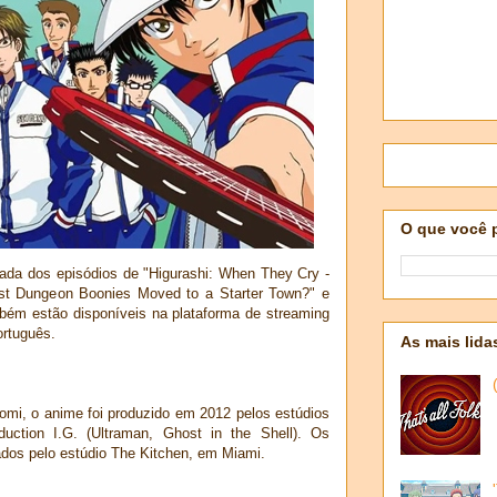
O que você 
lada dos episódios de "Higurashi: When They Cry -
st Dungeon Boonies Moved to a Starter Town?" e
mbém estão disponíveis na plataforma de streaming
ortuguês.
As mais lida
i, o anime foi produzido em 2012 pelos estúdios
ction I.G. (Ultraman, Ghost in the Shell). Os
ados pelo estúdio The Kitchen, em Miami.