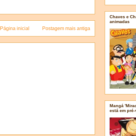
Chaves e Ch
animadas
Página inicial
Postagem mais antiga
Mangá 'Mirac
está em pré