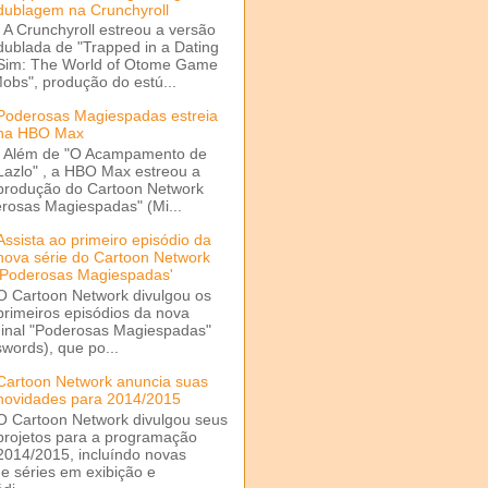
dublagem na Crunchyroll
A Crunchyroll estreou a versão
dublada de "Trapped in a Dating
Sim: The World of Otome Game
Mobs", produção do estú...
Poderosas Magiespadas estreia
na HBO Max
Além de "O Acampamento de
Lazlo" , a HBO Max estreou a
produção do Cartoon Network
rosas Magiespadas" (Mi...
Assista ao primeiro episódio da
nova série do Cartoon Network
'Poderosas Magiespadas'
O Cartoon Network divulgou os
primeiros episódios da nova
ginal "Poderosas Magiespadas"
words), que po...
Cartoon Network anuncia suas
novidades para 2014/2015
O Cartoon Network divulgou seus
projetos para a programação
2014/2015, incluíndo novas
e séries em exibição e