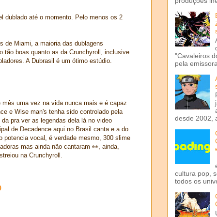
produções iné
vel dublado até o momento. Pelo menos os 2
 de Miami, a maioria das dublagens
o tão boas quanto as da Crunchyroll, inclusive
"Cavaleiros d
adores. A Dubrasil é um ótimo estúdio.
pela emissora 
e mês uma vez na vida nunca mais e é capaz
e e Wise man's tenha sido controlado pela
desde 2002, 
 da pra ver as legendas dela lá no video
cipal de Decadence aqui no Brasil canta e a do
potencia vocal, é verdade mesmo, 300 slime
doras mas ainda não cantaram 👀, ainda,
streiou na Crunchyroll.
cultura pop, 
todos os univ
o