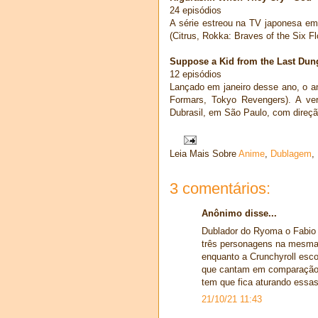
24 episódios
A série estreou na TV japonesa em
(Citrus, Rokka: Braves of the Six Fl
Suppose a Kid from the Last Dun
12 episódios
Lançado em janeiro desse ano, o a
Formars, Tokyo Revengers). A vers
Dubrasil, em São Paulo, com direçã
Leia Mais Sobre
Anime
,
Dublagem
,
3 comentários:
Anônimo disse...
Dublador do Ryoma o Fabio L
três personagens na mesma 
enquanto a Crunchyroll esco
que cantam em comparação 
tem que fica aturando essas
21/10/21 11:43