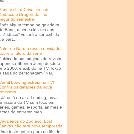
di...
Band exibirá Cavaleiros do
Zodíaco e Dragon Ball no
segundo semestre
Após algum tempo na geladeira
da Band, a série clássica dos
o Zodíaco" voltará a ser exibida
a part...
Autor de Naruto revela novidades
sobre o futuro da série
Publicado nas páginas da revista
japonesa Shonen Jump desde o
ano 2000, e exibido na TV Tokyo
a saga do personagem "Nar...
Canal Loading estreia na TV!
Confira os detalhes da nova
emissora
Já está no ar a Loading, nova
emissora de TV com foco em
séries, games, e-sports, animes e
ersos do entretenimen...
Cavaleiros do Zodíaco: Lost
Canvas não terá nova temporada
Uma triste notícia para os fãs de