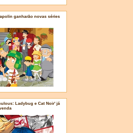
apolin ganharão novas séries
ulous: Ladybug e Cat Noir' já
-venda