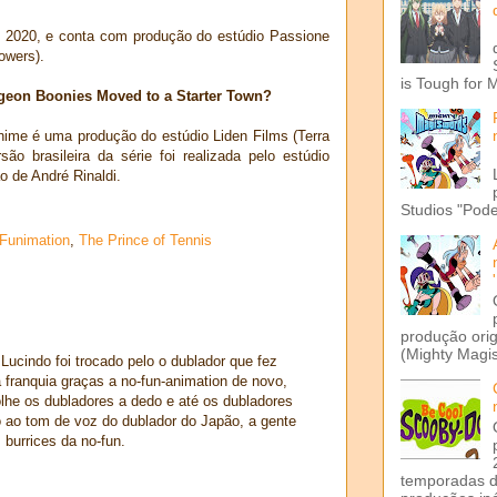
 2020, e conta com produção do estúdio Passione
owers).
is Tough for 
geon Boonies Moved to a Starter Town?
nime é uma produção do estúdio Liden Films (Terra
ão brasileira da série foi realizada pelo estúdio
o de André Rinaldi.
Studios "Pode
Funimation
,
The Prince of Tennis
produção ori
(Mighty Magis
ucindo foi trocado pelo o dublador que fez
franquia graças a no-fun-animation de novo,
lhe os dubladores a dedo e até os dubladores
ao tom de voz do dublador do Japão, a gente
 burrices da no-fun.
temporadas d