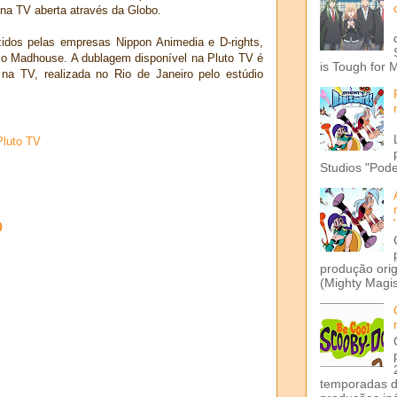
 na TV aberta através da Globo.
zidos pelas empresas Nippon Animedia e D-rights,
io Madhouse. A dublagem disponível na Pluto TV é
is Tough for 
a TV, realizada no Rio de Janeiro pelo estúdio
Pluto TV
Studios "Pode
o
produção ori
(Mighty Magis
temporadas d