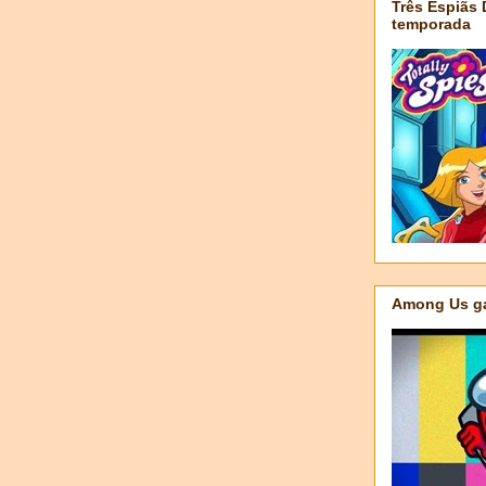
Três Espiãs
temporada
Among Us ga