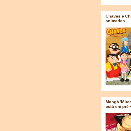
Chaves e Ch
animadas
Mangá 'Mirac
está em pré