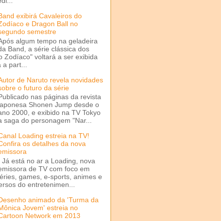
di...
Band exibirá Cavaleiros do
Zodíaco e Dragon Ball no
segundo semestre
Após algum tempo na geladeira
da Band, a série clássica dos
o Zodíaco" voltará a ser exibida
a part...
Autor de Naruto revela novidades
sobre o futuro da série
Publicado nas páginas da revista
japonesa Shonen Jump desde o
ano 2000, e exibido na TV Tokyo
a saga do personagem "Nar...
Canal Loading estreia na TV!
Confira os detalhes da nova
emissora
Já está no ar a Loading, nova
emissora de TV com foco em
séries, games, e-sports, animes e
ersos do entretenimen...
Desenho animado da 'Turma da
Mônica Jovem' estreia no
Cartoon Network em 2013