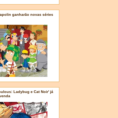
apolin ganharão novas séries
ulous: Ladybug e Cat Noir' já
-venda