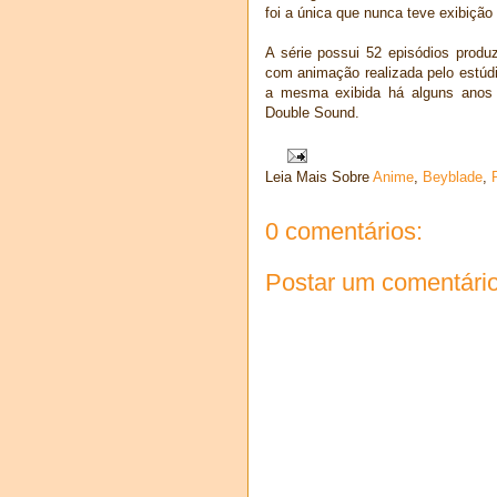
foi a única que nunca teve exibição
A série possui 52 episódios produ
com animação realizada pelo estúd
a mesma exibida há alguns anos n
Double Sound.
Leia Mais Sobre
Anime
,
Beyblade
,
0 comentários:
Postar um comentári