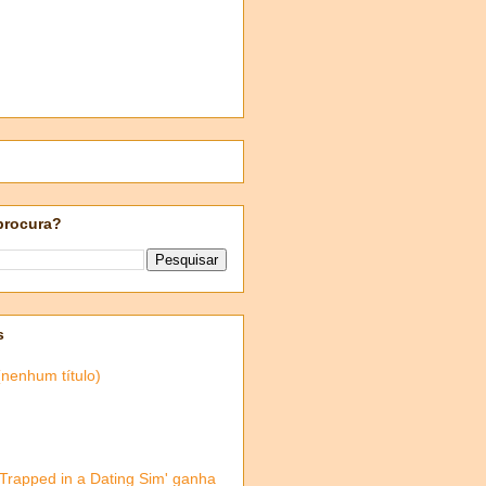
procura?
s
(nenhum título)
'Trapped in a Dating Sim' ganha