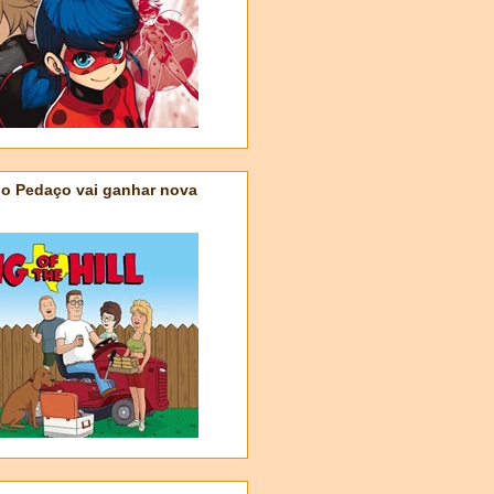
do Pedaço vai ganhar nova