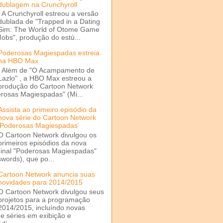
dublagem na Crunchyroll
A Crunchyroll estreou a versão
dublada de "Trapped in a Dating
Sim: The World of Otome Game
Mobs", produção do estú...
Poderosas Magiespadas estreia
na HBO Max
Além de "O Acampamento de
Lazlo" , a HBO Max estreou a
produção do Cartoon Network
rosas Magiespadas" (Mi...
Assista ao primeiro episódio da
nova série do Cartoon Network
'Poderosas Magiespadas'
O Cartoon Network divulgou os
primeiros episódios da nova
ginal "Poderosas Magiespadas"
words), que po...
Cartoon Network anuncia suas
novidades para 2014/2015
O Cartoon Network divulgou seus
projetos para a programação
2014/2015, incluíndo novas
e séries em exibição e