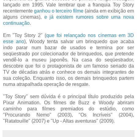
lançado em 1995. Vale lembrar que a franquia Toy Story
recentemente
ganhou o terceiro filme
(ainda em exibição em
alguns cinemas),
e já existem rumores sobre uma nova
continuação
.
Em "Toy Story 2" (
que foi relançado nos cinemas em 3D
esse ano
), Woody tenta salvar um brinquedo que acaba
indo parar num bazar de usados e termina por ser
seqüestrado por colecionador de brinquedos, que pretende
vendê-lo a museu japonês. Na casa do seqüestrador,
descobre que foi o protagonista de um famoso seriado da
TV de décadas atrás e conhece os demais integrantes de
sua coleção. Enquanto isso, os demais brinquedos partem
numa atrapalhada operação de resgate.
"Toy Story" sem dúvida é o principal título produzido pela
Pixar Animation. Os filmes de Buzz e Woody abriram
caminho para filmes premiados do estúdio, como
"Procurando Nemo" (2003), "Os Incríveis" (2004),
"Ratatouille" (2007) e "Up - Altas aventuras" (2009).