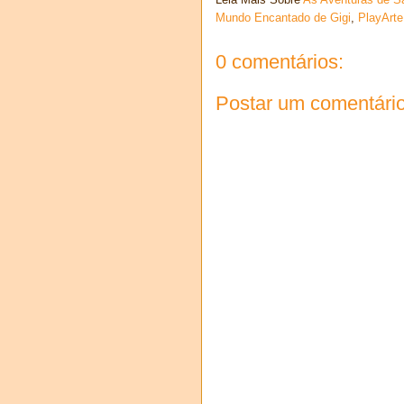
Mundo Encantado de Gigi
,
PlayArte
0 comentários:
Postar um comentári