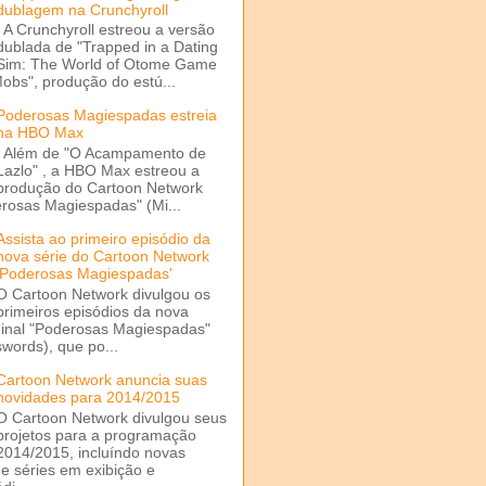
dublagem na Crunchyroll
A Crunchyroll estreou a versão
dublada de "Trapped in a Dating
Sim: The World of Otome Game
Mobs", produção do estú...
Poderosas Magiespadas estreia
na HBO Max
Além de "O Acampamento de
Lazlo" , a HBO Max estreou a
produção do Cartoon Network
rosas Magiespadas" (Mi...
Assista ao primeiro episódio da
nova série do Cartoon Network
'Poderosas Magiespadas'
O Cartoon Network divulgou os
primeiros episódios da nova
ginal "Poderosas Magiespadas"
words), que po...
Cartoon Network anuncia suas
novidades para 2014/2015
O Cartoon Network divulgou seus
projetos para a programação
2014/2015, incluíndo novas
e séries em exibição e