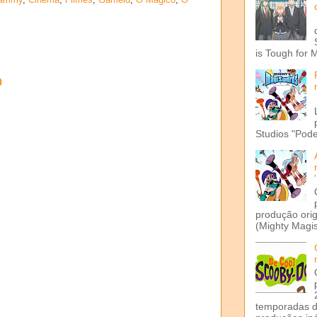
is Tough for 
o
Studios "Pode
produção ori
(Mighty Magis
temporadas d