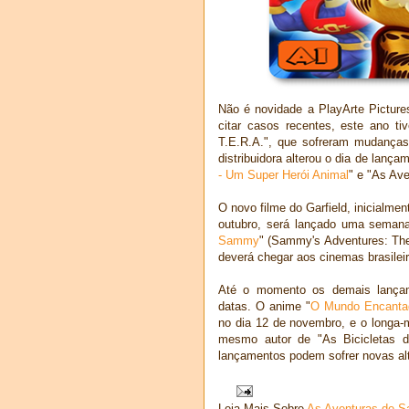
Não é novidade a PlayArte Picture
citar casos recentes, este ano t
T.E.R.A.", que sofreram mudanças
distribuidora alterou o dia de lança
- Um Super Herói Animal
" e "As Av
O novo filme do Garfield, inicialmen
outubro, será lançado uma semana
Sammy
" (Sammy's Adventures: The
deverá chegar aos cinemas brasileir
Até o momento os demais lança
datas. O anime "
O Mundo Encantad
no dia 12 de novembro, e o longa-
mesmo autor de "As Bicicletas d
lançamentos podem sofrer novas al
Leia Mais Sobre
As Aventuras de 