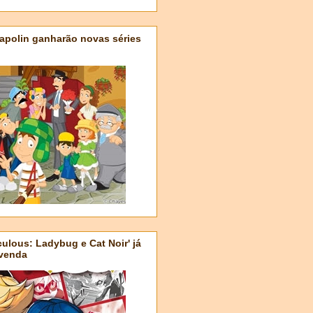
apolin ganharão novas séries
ulous: Ladybug e Cat Noir' já
-venda