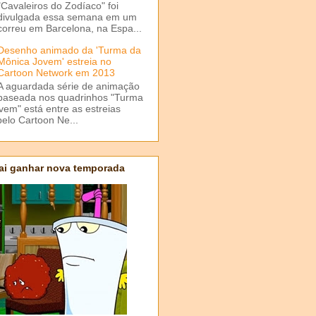
"Cavaleiros do Zodíaco" foi
divulgada essa semana em um
correu em Barcelona, na Espa...
Desenho animado da 'Turma da
Mônica Jovem' estreia no
Cartoon Network em 2013
A aguardada série de animação
baseada nos quadrinhos "Turma
em" está entre as estreias
elo Cartoon Ne...
ai ganhar nova temporada