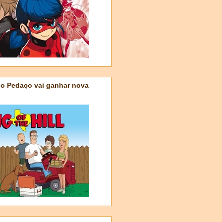
do Pedaço vai ganhar nova