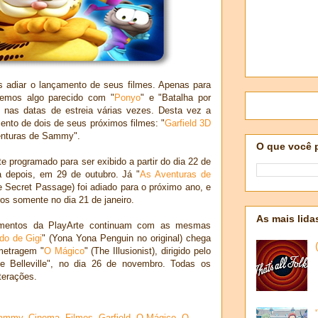
s adiar o lançamento de seus filmes. Apenas para
ivemos algo parecido com "
Ponyo
" e "Batalha por
 nas datas de estreia várias vezes. Desta vez a
mento de dois de seus próximos filmes: "
Garfield 3D
enturas de Sammy".
O que você 
te programado para ser exibido a partir do dia 22 de
 depois, em 29 de outubro. Já "
As Aventuras de
 Secret Passage) foi adiado para o próximo ano, e
os somente no dia 21 de janeiro.
As mais lida
mentos da PlayArte continuam com as mesmas
o de Gigi
" (Yona Yona Penguin no original) chega
metragem "
O Mágico
" (The Illusionist), dirigido pelo
e Belleville", no dia 26 de novembro. Todas os
terações.
Sammy
,
Cinema
,
Filmes
,
Garfield
,
O Mágico
,
O