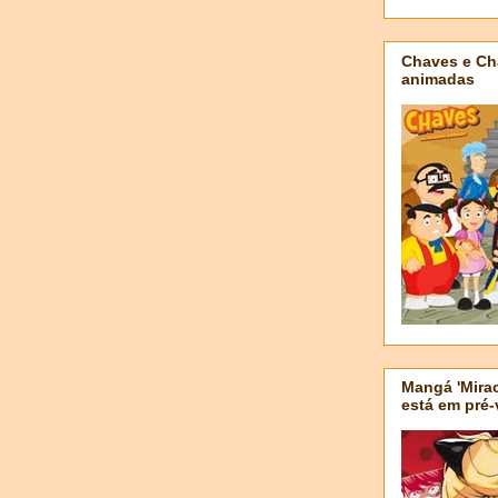
Chaves e Ch
animadas
Mangá 'Mirac
está em pré