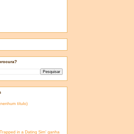
procura?
s
(nenhum título)
'Trapped in a Dating Sim' ganha