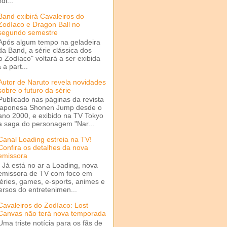
di...
Band exibirá Cavaleiros do
Zodíaco e Dragon Ball no
segundo semestre
Após algum tempo na geladeira
da Band, a série clássica dos
o Zodíaco" voltará a ser exibida
a part...
Autor de Naruto revela novidades
sobre o futuro da série
Publicado nas páginas da revista
japonesa Shonen Jump desde o
ano 2000, e exibido na TV Tokyo
a saga do personagem "Nar...
Canal Loading estreia na TV!
Confira os detalhes da nova
emissora
Já está no ar a Loading, nova
emissora de TV com foco em
séries, games, e-sports, animes e
ersos do entretenimen...
Cavaleiros do Zodíaco: Lost
Canvas não terá nova temporada
Uma triste notícia para os fãs de