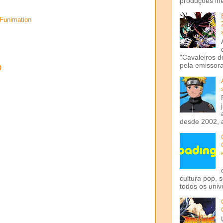
produções iné
Funimation
"Cavaleiros d
o
pela emissora 
desde 2002, 
cultura pop, 
todos os univ