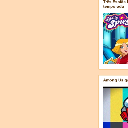
Três Espiãs
temporada
Among Us ga