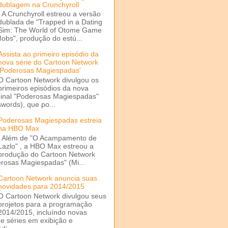
dublagem na Crunchyroll
A Crunchyroll estreou a versão
dublada de "Trapped in a Dating
Sim: The World of Otome Game
Mobs", produção do estú...
Assista ao primeiro episódio da
nova série do Cartoon Network
'Poderosas Magiespadas'
O Cartoon Network divulgou os
primeiros episódios da nova
ginal "Poderosas Magiespadas"
words), que po...
Poderosas Magiespadas estreia
na HBO Max
Além de "O Acampamento de
Lazlo" , a HBO Max estreou a
produção do Cartoon Network
rosas Magiespadas" (Mi...
Cartoon Network anuncia suas
novidades para 2014/2015
O Cartoon Network divulgou seus
projetos para a programação
2014/2015, incluíndo novas
e séries em exibição e