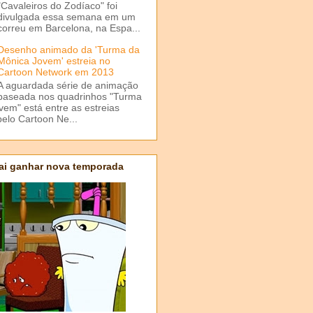
"Cavaleiros do Zodíaco" foi
divulgada essa semana em um
correu em Barcelona, na Espa...
Desenho animado da 'Turma da
Mônica Jovem' estreia no
Cartoon Network em 2013
A aguardada série de animação
baseada nos quadrinhos "Turma
em" está entre as estreias
elo Cartoon Ne...
ai ganhar nova temporada