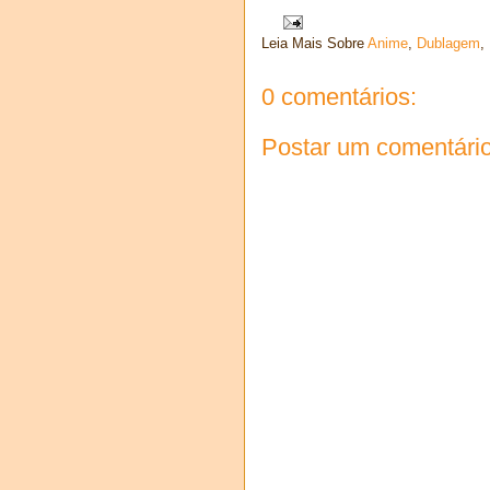
Leia Mais Sobre
Anime
,
Dublagem
,
0 comentários:
Postar um comentári