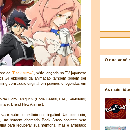
O que você 
lada de
"Back Arrow"
, série lançada na TV japonesa
 os 24 episódios da animação também podem ser
aming com áudio original em japonês e legendas em
As mais lida
ão de Goro Taniguchi (Code Geass, ID-0, Revisions)
romare, Brand New Animal).
iva e nutre o território de Lingalind. Um certo dia,
ria, um homem chamado Back Arrow aparece sem
alha para recuperar sua memória, mas é arrastado