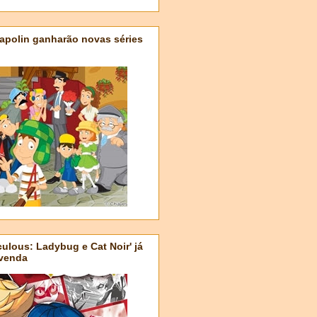
apolin ganharão novas séries
ulous: Ladybug e Cat Noir' já
-venda