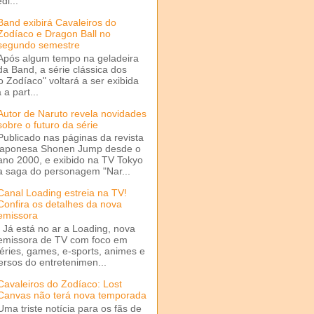
di...
Band exibirá Cavaleiros do
Zodíaco e Dragon Ball no
segundo semestre
Após algum tempo na geladeira
da Band, a série clássica dos
o Zodíaco" voltará a ser exibida
a part...
Autor de Naruto revela novidades
sobre o futuro da série
Publicado nas páginas da revista
japonesa Shonen Jump desde o
ano 2000, e exibido na TV Tokyo
a saga do personagem "Nar...
Canal Loading estreia na TV!
Confira os detalhes da nova
emissora
Já está no ar a Loading, nova
emissora de TV com foco em
séries, games, e-sports, animes e
ersos do entretenimen...
Cavaleiros do Zodíaco: Lost
Canvas não terá nova temporada
Uma triste notícia para os fãs de