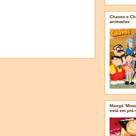
Chaves e Ch
animadas
Mangá 'Mirac
está em pré