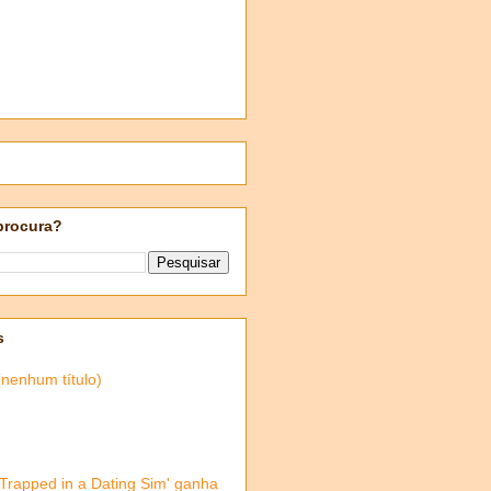
procura?
s
(nenhum título)
'Trapped in a Dating Sim' ganha