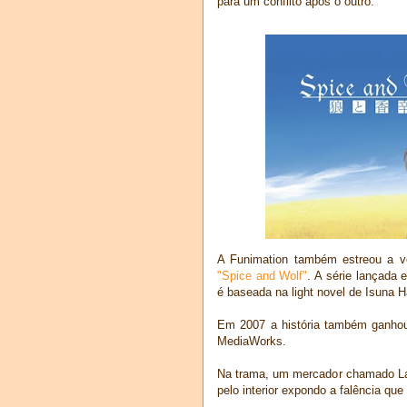
para um conflito após o outro.
A Funimation também estreou a v
"Spice and Wolf"
. A série lançada
é baseada na light novel de Isuna 
Em 2007 a história também ganho
MediaWorks.
Na trama, um mercador chamado La
pelo interior expondo a falência qu