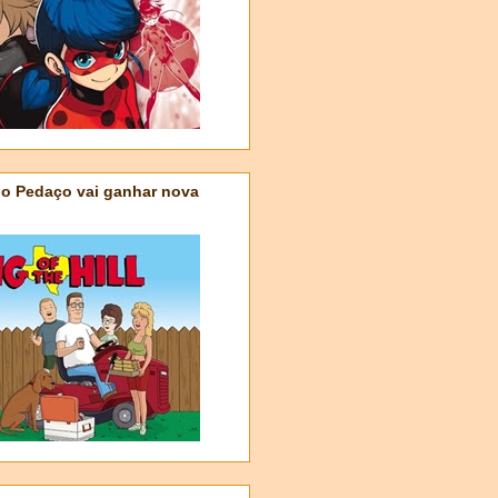
do Pedaço vai ganhar nova