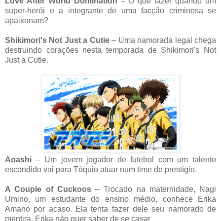
Love After World Domination
– O que fazer quando um
super-herói e a integrante de uma facção criminosa se
apaixonam?
Shikimori's Not Just a Cutie
– Uma namorada legal chega
destruindo corações nesta temporada de Shikimori's Not
Just a Cutie.
Aoashi
– Um jovem jogador de futebol com um talento
escondido vai para Tóquio atuar num time de prestígio.
A Couple of Cuckoos
– Trocado na maternidade, Nagi
Umino, um estudante do ensino médio, conhece Erika
Amano por acaso. Ela tenta fazer dele seu namorado de
mentira. Erika não quer saber de se casar.