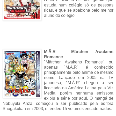
estuda num colégio só de pessoas
ricas, e que se apaixona pelo melhor
aluno do colégio.
M.Ä.R - Märchen Awakens
Romance
"Märchen Awakens Romance", ou
apenas "M.Ä.R", é conhecido
principalmente pelo anime de mesmo
nome. Lançado em 2005 na TV
japonesa, "M.Ä.R" chegou a ser
liceciado na Amárica Latina pela Viz
Media, porém nenhuma emissora
exibiu a série por aqui. O mangá de
Nobuyuki Anzai começou a ser publicado pela editora
Shogakukan em 2003, e rendeu 15 volumes encadernados.