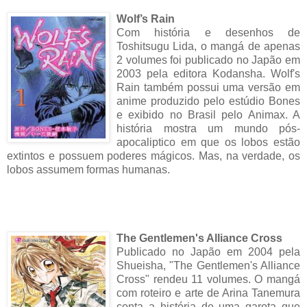
Wolf’s Rain
Com história e desenhos de
Toshitsugu Lida, o mangá de apenas
2 volumes foi publicado no Japão em
2003 pela editora Kodansha. Wolf's
Rain também possui uma versão em
anime produzido pelo estúdio Bones
e exibido no Brasil pelo Animax. A
história mostra um mundo pós-
apocaliptico em que os lobos estão
extintos e possuem poderes mágicos. Mas, na verdade, os
lobos assumem formas humanas.
The Gentlemen's Alliance Cross
Publicado no Japão em 2004 pela
Shueisha, "The Gentlemen's Alliance
Cross" rendeu 11 volumes. O mangá
com roteiro e arte de Arina Tanemura
conta a história de uma garota que