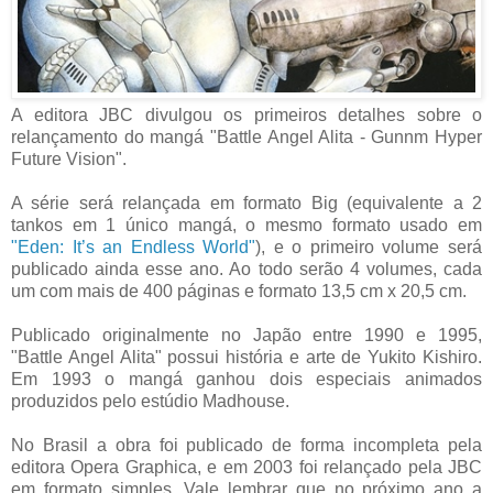
A editora JBC divulgou os primeiros detalhes sobre o
relançamento do mangá "Battle Angel Alita - Gunnm Hyper
Future Vision".
A série será relançada em formato Big (equivalente a 2
tankos em 1 único mangá, o mesmo formato usado em
"Eden: It’s an Endless World"
), e o primeiro volume será
publicado ainda esse ano. Ao todo serão 4 volumes, cada
um com mais de 400 páginas e formato 13,5 cm x 20,5 cm.
Publicado originalmente no Japão entre 1990 e 1995,
"Battle Angel Alita" possui história e arte de Yukito Kishiro.
Em 1993 o mangá ganhou dois especiais animados
produzidos pelo estúdio Madhouse.
No Brasil a obra foi publicado de forma incompleta pela
editora Opera Graphica, e em 2003 foi relançado pela JBC
em formato simples.
Vale lembrar que no próximo ano a