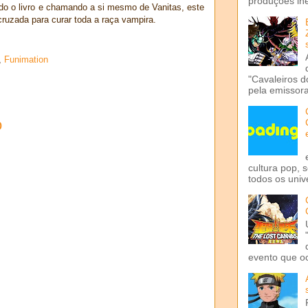
produções iné
do o livro e chamando a si mesmo de Vanitas, este
uzada para curar toda a raça vampira.
,
Funimation
"Cavaleiros d
pela emissora 
o
cultura pop, 
todos os univ
evento que o