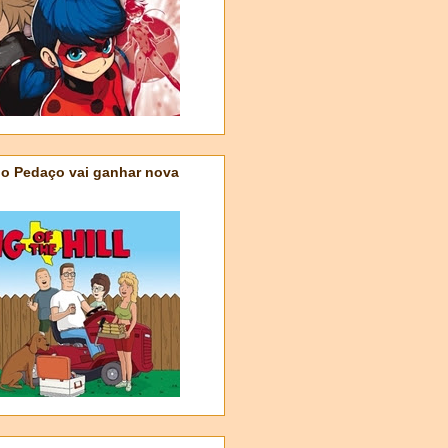
do Pedaço vai ganhar nova