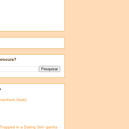
procura?
s
(nenhum título)
'Trapped in a Dating Sim' ganha