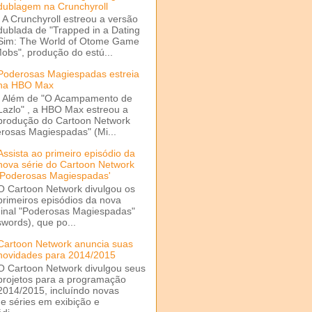
dublagem na Crunchyroll
A Crunchyroll estreou a versão
dublada de "Trapped in a Dating
Sim: The World of Otome Game
Mobs", produção do estú...
Poderosas Magiespadas estreia
na HBO Max
Além de "O Acampamento de
Lazlo" , a HBO Max estreou a
produção do Cartoon Network
rosas Magiespadas" (Mi...
Assista ao primeiro episódio da
nova série do Cartoon Network
'Poderosas Magiespadas'
O Cartoon Network divulgou os
primeiros episódios da nova
ginal "Poderosas Magiespadas"
words), que po...
Cartoon Network anuncia suas
novidades para 2014/2015
O Cartoon Network divulgou seus
projetos para a programação
2014/2015, incluíndo novas
e séries em exibição e