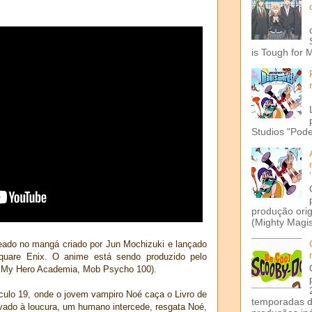
is Tough for 
Studios "Pode
produção ori
(Mighty Magis
eado no mangá criado por Jun Mochizuki e lançado
quare Enix. O anime está sendo produzido pelo
, My Hero Academia, Mob Psycho 100).
éculo 19, onde o jovem vampiro Noé caça o Livro de
temporadas d
vado à loucura, um humano intercede, resgata Noé,