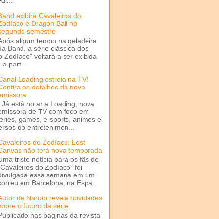
di...
Band exibirá Cavaleiros do
Zodíaco e Dragon Ball no
segundo semestre
Após algum tempo na geladeira
da Band, a série clássica dos
o Zodíaco" voltará a ser exibida
a part...
Canal Loading estreia na TV!
Confira os detalhes da nova
emissora
Já está no ar a Loading, nova
emissora de TV com foco em
séries, games, e-sports, animes e
ersos do entretenimen...
Cavaleiros do Zodíaco: Lost
Canvas não terá nova temporada
Uma triste notícia para os fãs de
"Cavaleiros do Zodíaco" foi
divulgada essa semana em um
correu em Barcelona, na Espa...
Autor de Naruto revela novidades
sobre o futuro da série
Publicado nas páginas da revista