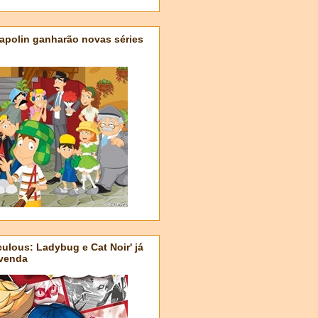
apolin ganharão novas séries
ulous: Ladybug e Cat Noir' já
-venda