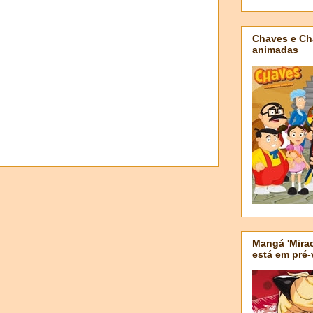
Chaves e Ch
animadas
Mangá 'Mirac
está em pré