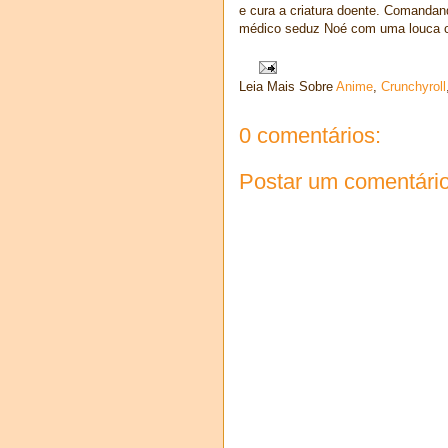
e cura a criatura doente. Comandan
médico seduz Noé com uma louca cr
Leia Mais Sobre
Anime
,
Crunchyroll
0 comentários:
Postar um comentári